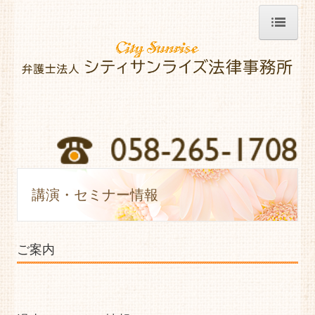
HOME
弁護士紹介
業務内容
ご相談の流れ
費用について
講演・セミナー情報
事務所紹介・アクセス
講演・セミナー情報
ご案内
新聞・雑誌・メディア情報
City Sunrise情報（事務所報）