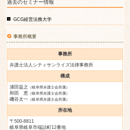
過去のセミナー情報
GCG経営法務大学
事務所概要
事務所
弁護士法人シティサンライズ法律事務所
構成
浦田益之
（岐阜県弁護士会所属）
和田 恵
（岐阜県弁護士会所属）
磯谷太一
（岐阜県弁護士会所属）
所在地
〒500-8811
岐阜県岐阜市端詰町12番地