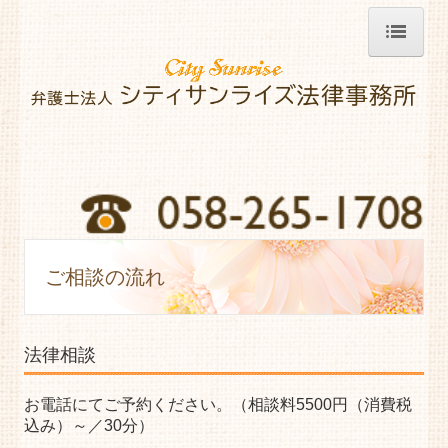
HOME
弁護士紹介
業務内容
ご相談の流れ
費用について
ご相談の流れ
事務所紹介・アクセス
講演・セミナー情報
法律相談
新聞・雑誌・メディア情報
お電話にてご予約ください。（相談料5500円（消費税
込み）～／30分）
City Sunrise情報（事務所報）